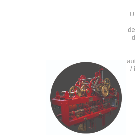
U
de
d
au
/