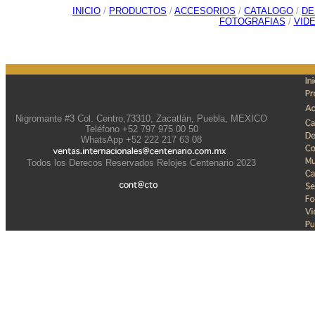
INICIO
/
PRODUCTOS
/
ACCESORIOS
/
CATALOGO
/
DE
FOTOGRAFIAS
/
VID
Nigromante #3 Col. Centro,73310, Zacatlán, Puebla, MEXICO
Teléfono +52 797 975 00 50
WhatsApp +52 222 217 63 08
Todos los Derecos Reservados Relojes Centenario 2023