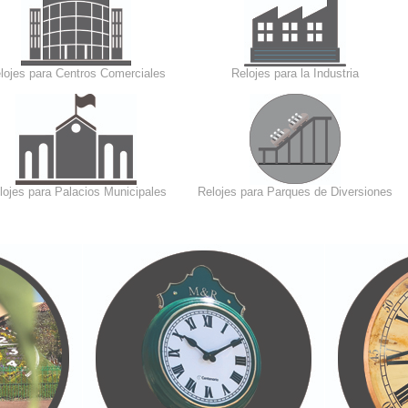
lojes para Centros Comerciales
Relojes para la Industria
lojes para Palacios Municipales
Relojes para Parques de Diversiones