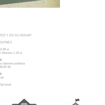
STED Y EN SU HOGAR"
NSIONES
 0.80 ø
 Herreria 1.20 ø
A
a talavera poblana
LMUR 80
A
anal
Opcional