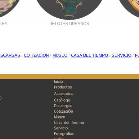
LES
RELOJES URBANOS
ESCARGAS
/
COTIZACION
/
MUSEO
/
CASA DEL TIEMPO
/
SERVICIO
/
F
O