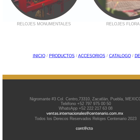
RELOJES MONUMENTALES
RELOJES FLORA
INICIO
/
PRODUCTOS
/
ACCESORIOS
/
CATALOGO
/
D
Nigromante #3 Col. Centro,73310, Zacatlán, Puebla, MEXIC
Teléfono +52 797 975 00 50
WhatsApp +52 222 217 63 08
Todos los Derecos Reservados Relojes Centenario 2023