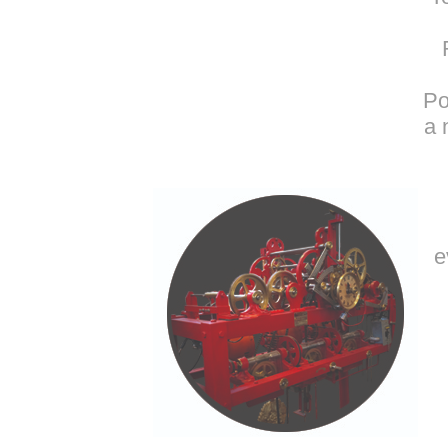
Po
a 
e