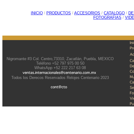
INICIO
/
PRODUCTOS
/
ACCESORIOS
/
CATALOGO
/
DE
FOTOGRAFIAS
/
VID
Nigromante #3 Col. Centro,73310, Zacatlán, Puebla, MEXICO
Teléfono +52 797 975 00 50
WhatsApp +52 222 217 63 08
Todos los Derecos Reservados Relojes Centenario 2023