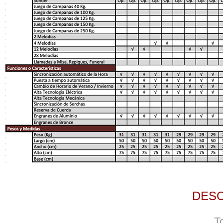
DES
T