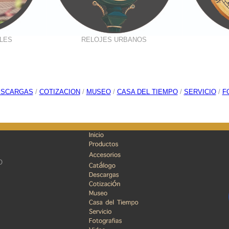
LES
RELOJES URBANOS
ESCARGAS
/
COTIZACION
/
MUSEO
/
CASA DEL TIEMPO
/
SERVICIO
/
F
O