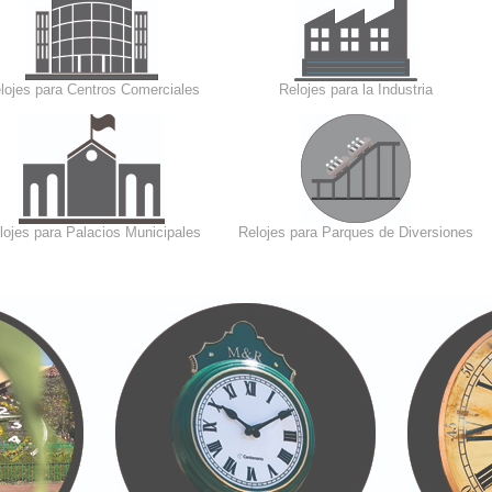
lojes para Centros Comerciales
Relojes para la Industria
lojes para Palacios Municipales
Relojes para Parques de Diversiones