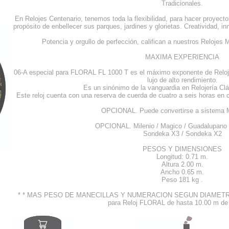
Tradicionales.
En Relojes Centenario, tenemos toda la flexibilidad, para hacer proyect
propósito de enbellecer sus parques, jardines y glorietas. Creatividad, in
Potencia y orgullo de perfección, califican a nuestros Reloje
MAXIMA EXPERIENCIA
06-A especial para FLORAL FL 1000 T es el máximo exponente de Reloj
lujo de alto rendimiento.
Es un sinónimo de la vanguardia en Relojería Cl
Este reloj cuenta con una reserva de cuerda de cuatro a seis horas en c
OPCIONAL. Puede convertirse a sistem
OPCIONAL. Milenio / Magico / Guadalupano /
Sondeka X3 / Sondeka X2
PESOS Y DIMENSIONES
Longitud: 0.71 m.
Altura 2.00 m.
Ancho 0.65 m.
Peso 181 kg .
* * MAS PESO DE MANECILLAS Y NUMERACION SEGUN DIAMETRO Dis
para Reloj FLORAL de hasta 10.00 m de