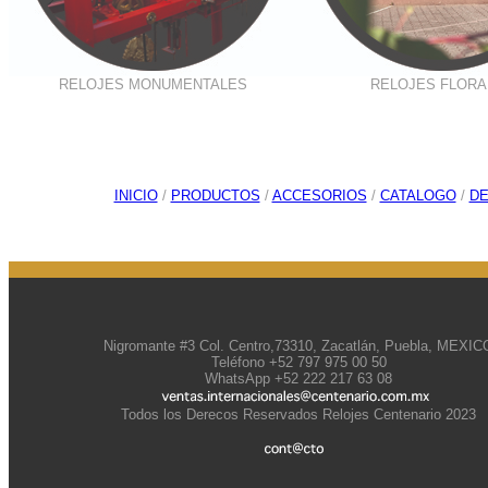
RELOJES MONUMENTALES
RELOJES FLORA
INICIO
/
PRODUCTOS
/
ACCESORIOS
/
CATALOGO
/
D
Nigromante #3 Col. Centro,73310, Zacatlán, Puebla, MEXIC
Teléfono +52 797 975 00 50
WhatsApp +52 222 217 63 08
Todos los Derecos Reservados Relojes Centenario 2023